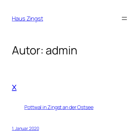
Zum
Inhalt
Haus Zingst
springen
Autor:
admin
x
Pottwal in Zingst an der Ostsee
1. Januar 2020