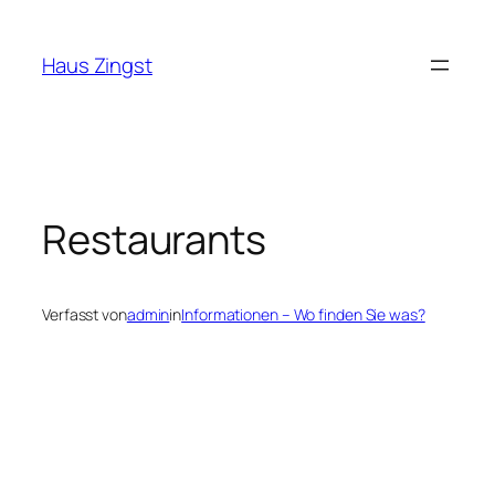
Zum
Inhalt
Haus Zingst
springen
Restaurants
Verfasst von
admin
in
Informationen – Wo finden Sie was?